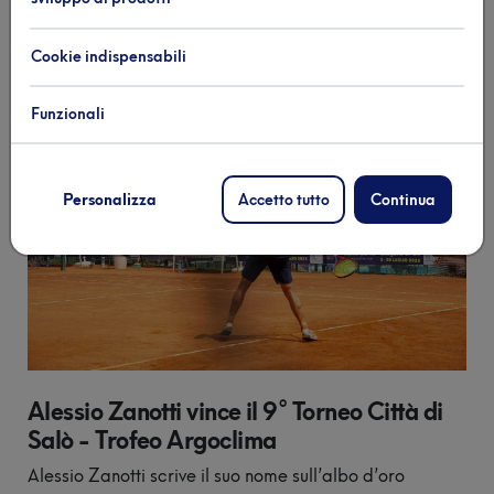
Cookie indispensabili
Funzionali
Personalizza
Accetto tutto
Continua
Alessio Zanotti vince il 9° Torneo Città di
Salò - Trofeo Argoclima
Alessio Zanotti scrive il suo nome sull’albo d’oro