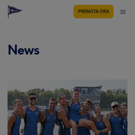
PRENOTA ORA
I prossimi
Il
News
eventi
nostro
Club
2°
Safeguarding
Triathlon
Policy
Future
FITNESS
NUOTO
CANOTTAGGIO
VELA
TENNIS
PADEL
TRIATHLON
Stars
Club
Toscolano
degli
Maderno
sponsor
Domenica
6
Tennis
settembre
e
2026
Padel