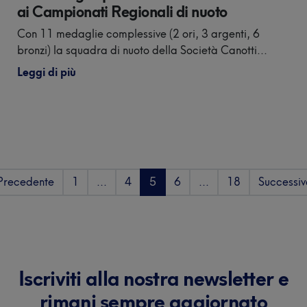
ai Campionati Regionali di nuoto
Con 11 medaglie complessive (2 ori, 3 argenti, 6
bronzi) la squadra di nuoto della Società Canotti...
Leggi di più
Precedente
1
...
4
5
6
...
18
Successiv
Iscriviti alla nostra newsletter e
rimani sempre aggiornato