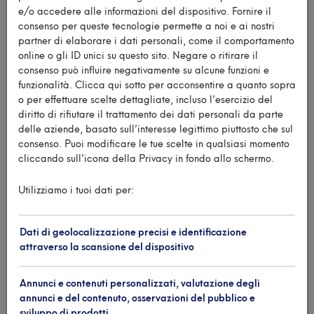
e/o accedere alle informazioni del dispositivo. Fornire il
consenso per queste tecnologie permette a noi e ai nostri
partner di elaborare i dati personali, come il comportamento
online o gli ID unici su questo sito. Negare o ritirare il
consenso può influire negativamente su alcune funzioni e
funzionalità. Clicca qui sotto per acconsentire a quanto sopra
o per effettuare scelte dettagliate, incluso l’esercizio del
diritto di rifiutare il trattamento dei dati personali da parte
delle aziende, basato sull’interesse legittimo piuttosto che sul
consenso. Puoi modificare le tue scelte in qualsiasi momento
cliccando sull’icona della Privacy in fondo allo schermo.
Utilizziamo i tuoi dati per:
Un progetto con Fobap Anffas per
Dati di geolocalizzazione precisi e identificazione
abbattere le barriere nello sport
attraverso la scansione del dispositivo
Non c’è spazio solo per l’agonismo nel ricco
Annunci e contenuti personalizzati, valutazione degli
calendario di attività della Canottieri Garda: si è i...
annunci e del contenuto, osservazioni del pubblico e
Leggi di più
sviluppo di prodotti