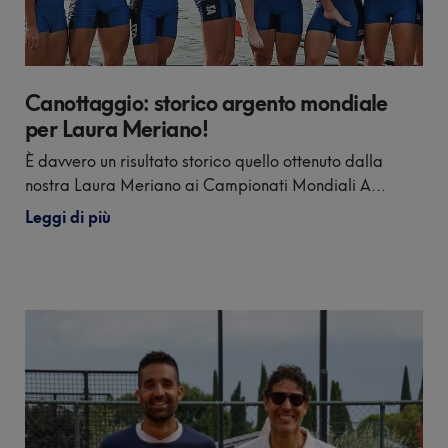
28°
Piscina
Campionato
Palestra
Italiano
Protagonist
Fisioterapia
Canottaggio: storico argento mondiale
18-20
per Laura Meriano!
settembre
Parco
Estivo
È davvero un risultato storico quello ottenuto dalla
61^
nostra Laura Meriano ai Campionati Mondiali A...
Foresteria
Trevelica
Leggi di più
Salodiana
Ristoranti
4 ottobre
e
2026
Bar
XXVII
MEETING
CITTÀ DI
SALÒ
Novembre
2026