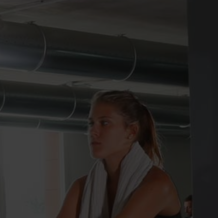
Foresteria
Ristoranti e Bar