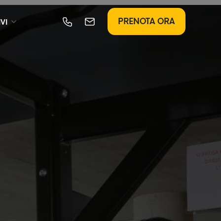
PRENOTA ORA
VI
28° Campionato
Italiano
Protagonist
PADEL
TRIATHLON
18-20 settembre
XXVII MEETING
CITTÀ DI SALÒ
Novembre 2026