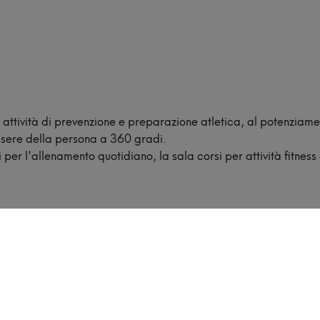
attività di prevenzione e preparazione atletica, al potenziam
essere della persona a 360 gradi.
er l'allenamento quotidiano, la sala corsi per attività fitness
Sala attrezzi
300 mq di attrezzature e macchinari di
altissimo livello per l’allenamento
quotidiano, con istruttori di sala formati
per offrire il giusto supporto tecnico
agli utenti