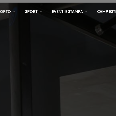
PORTO
SPORT
EVENTI E STAMPA
CAMP ESTI
I prossimi eventi
y
2° Triathlon Future
Stars Toscolano
Maderno
Domenica 6
CANOTTAGGIO
VELA
TENNIS
settembre 2026
61^ Trevelica
Salodiana
4 ottobre 2026