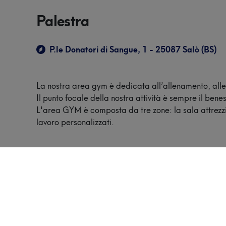
Palestra
P.le Donatori di Sangue, 1 - 25087 Salò (BS)
La nostra area gym è dedicata all’allenamento, alle 
Il punto focale della nostra attività è sempre il ben
L'area GYM è composta da tre zone: la sala attrezzi p
lavoro personalizzati.
Area personal High-Tech
Alta tecnologia, programmi
personalizzati, fitness e salute,
personale formato con protocolli di
lavoro specifici, piani di preparazione
atletica per sportivi professionisti,