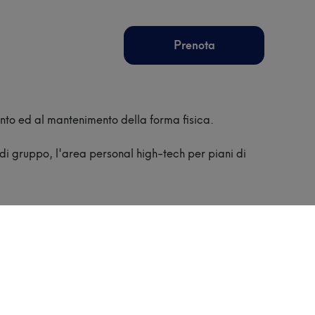
Prenota
ento ed al mantenimento della forma fisica.
 di gruppo, l'area personal high-tech per piani di
Sala corsi
150 mq di sala corsi completamente
vetrata e quindi luminosissima, per
attività fitness di gruppo per
un’esperienza di benessere aperta a
tutte le età e stili di vita