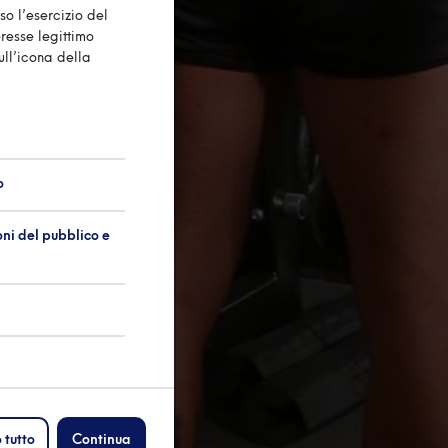
so l’esercizio del
eresse legittimo
ull’icona della
o
oni del pubblico e
 tutto
Continua