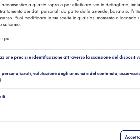
 acconsentire a quanto sopra o per effettuare scelte dettagliate, inclu
 il trattamento dei dati personali da parte delle aziende, basato sull’int
onsenso. Puoi modificare le tue scelte in qualsiasi momento cliccando s
lo schermo.
ti per:
azione precisi e identificazione attraverso la scansione del dispositiv
 personalizzati, valutazione degli annunci e del contenuto, osservazi
i
ili
Accetto