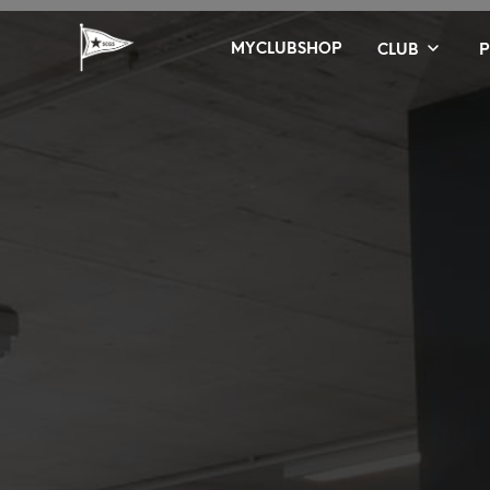
MYCLUBSHOP
CLUB
Il nostro Club
Safeguarding Polic
Club degli sponsor
Tennis e Padel
FITNESS
NUOTO
Piscina
Palestra
Fisioterapia
Parco Estivo