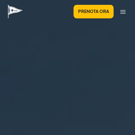
PRENOTA ORA
I prossimi
Il
eventi
nostro
Club
2°
Safeguarding
Triathlon
Policy
Future
FITNESS
NUOTO
CANOTTAGGIO
VELA
TENNIS
PADEL
TRIATHLON
Stars
Club
Toscolano
degli
Maderno
sponsor
Domenica
6
Tennis
settembre
e
2026
Padel