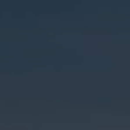
28°
Piscina
Campionato
Palestra
Italiano
Protagonist
Fisioterapia
18-20
settembre
Parco
Estivo
61^
Foresteria
Trevelica
Salodiana
Ristoranti
4 ottobre
e
2026
Bar
XXVII
MEETING
CITTÀ DI
SALÒ
Novembre
2026