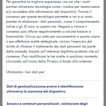
Per garantire la migliore esperienza, sia noi che i nostri
09:00 - 12:00
partner utilizziamo tecnologie come i cookie per memorizzare
e/o accedere alle informazioni del dispositivo. Fornire il
14:00 - 16:30
consenso per queste tecnologie permette a noi e ai nostri
partner di elaborare i dati personali, come il comportamento
Domenica
online o gli ID unici su questo sito. Negare o ritirare il
Chiuso
consenso può influire negativamente su alcune funzioni e
funzionalità. Clicca qui sotto per acconsentire a quanto sopra
o per effettuare scelte dettagliate, incluso l’esercizio del
diritto di rifiutare il trattamento dei dati personali da parte
delle aziende, basato sull’interesse legittimo piuttosto che sul
consenso. Puoi modificare le tue scelte in qualsiasi momento
Orari servizio porto
cliccando sull’icona della Privacy in fondo allo schermo.
Da Giugno a Settembre
Utilizziamo i tuoi dati per:
Lunedì - Domenica
09:00 - 13:00
Dati di geolocalizzazione precisi e identificazione
14:00 - 19:00
attraverso la scansione del dispositivo
Da Settembre a Maggio
Annunci e contenuti personalizzati, valutazione degli