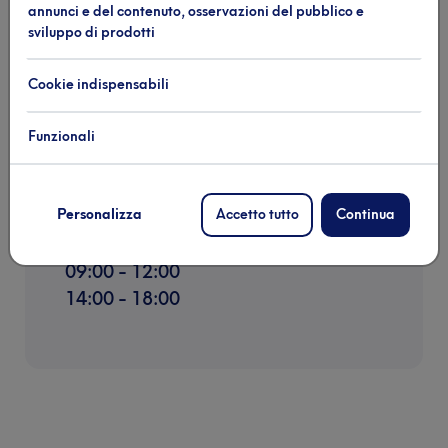
Lunedì - Domenica
annunci e del contenuto, osservazioni del pubblico e
09:00 - 12:00
sviluppo di prodotti
14:00 - 17:00
Cookie indispensabili
Funzionali
Orari servizio gru
Personalizza
Accetto tutto
Continua
Lunedì - Domenica
09:00 - 12:00
14:00 - 18:00