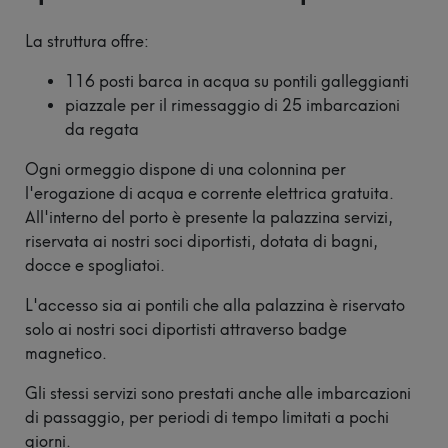
28°
Piscina
Campionato
La struttura offre:
Palestra
Italiano
Protagonist
116 posti barca in acqua su pontili galleggianti
Fisioterapia
piazzale per il rimessaggio di 25 imbarcazioni
18-20
da regata
settembre
Parco
Estivo
Ogni ormeggio dispone di una colonnina per
61^
l'erogazione di acqua e corrente elettrica gratuita.
Foresteria
Trevelica
All'interno del porto è presente la palazzina servizi,
Salodiana
Ristoranti
riservata ai nostri soci diportisti, dotata di bagni,
4 ottobre
e
docce e spogliatoi.
2026
Bar
L'accesso sia ai pontili che alla palazzina è riservato
XXVII
solo ai nostri soci diportisti attraverso badge
MEETING
magnetico.
CITTÀ DI
Gli stessi servizi sono prestati anche alle imbarcazioni
SALÒ
di passaggio, per periodi di tempo limitati a pochi
Novembre
giorni.
2026