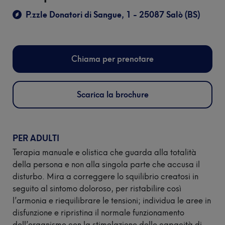
28°
Piscina
P.zzle Donatori di Sangue, 1 - 25087 Salò (BS)
Campionato
Palestra
Italiano
Protagonist
Fisioterapia
18-20
Chiama per prenotare
settembre
Parco
Estivo
61^
Scarica la brochure
Foresteria
Trevelica
Salodiana
Ristoranti
4 ottobre
e
2026
PER ADULTI
Bar
Terapia manuale e olistica che guarda alla totalità
XXVII
della persona e non alla singola parte che accusa il
MEETING
disturbo. Mira a correggere lo squilibrio creatosi in
CITTÀ DI
seguito al sintomo doloroso, per ristabilire così
SALÒ
l’armonia e riequilibrare le tensioni; individua le aree in
disfunzione e ripristina il normale funzionamento
Novembre
2026
dell’organismo con la stimolazione delle capacità di