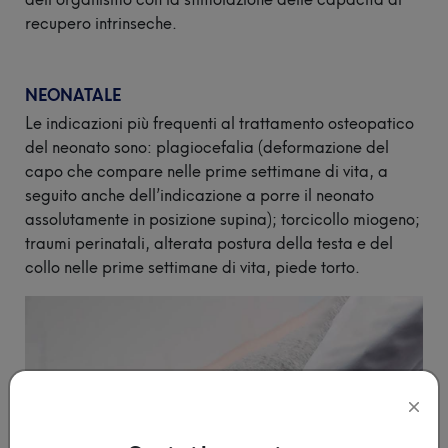
recupero intrinseche.
Vedi tutti gli
eventi
NEONATALE
Le indicazioni più frequenti al trattamento osteopatico
del neonato sono: plagiocefalia (deformazione del
capo che compare nelle prime settimane di vita, a
seguito anche dell’indicazione a porre il neonato
assolutamente in posizione supina); torcicollo miogeno;
traumi perinatali, alterata postura della testa e del
collo nelle prime settimane di vita, piede torto.