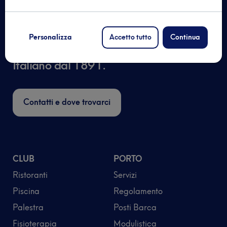
Personalizza
Accetto tutto
Continua
Al centro dello sport
Italiano dal 1891.
Contatti e dove trovarci
CLUB
PORTO
Ristoranti
Servizi
Piscina
Regolamento
Palestra
Posti Barca
Fisioterapia
Modulistica