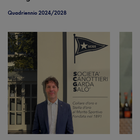
28°
Piscina
Campionato
Quadriennio 2024/2028
Palestra
Italiano
Protagonist
Fisioterapia
18-20
settembre
Parco
Estivo
61^
Foresteria
Trevelica
Salodiana
Ristoranti
4 ottobre
e
2026
Bar
XXVII
MEETING
CITTÀ DI
SALÒ
Novembre
2026