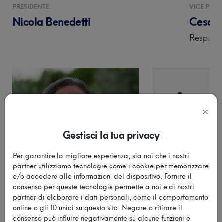
PRESIDENTE
VICE PRES
Nicola Benedetti
Cesar
Vedi tutti gli
eventi
Resp. Ve
Gestisci la tua privacy
Per garantire la migliore esperienza, sia noi che i nostri
partner utilizziamo tecnologie come i cookie per memorizzare
e/o accedere alle informazioni del dispositivo. Fornire il
consenso per queste tecnologie permette a noi e ai nostri
partner di elaborare i dati personali, come il comportamento
online o gli ID unici su questo sito. Negare o ritirare il
CONSIGLIERE
CONSIGLIERE
consenso può influire negativamente su alcune funzioni e