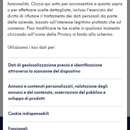
Andrea Bartolozzi
Alessio Cappa
funzionalità. Clicca qui sotto per acconsentire a quanto sopra
o per effettuare scelte dettagliate, incluso l’esercizio del
Resp. Polo Sportivo
Resp. Triathlon
diritto di rifiutare il trattamento dei dati personali da parte
delle aziende, basato sull’interesse legittimo piuttosto che sul
consenso. Puoi modificare le tue scelte in qualsiasi momento
cliccando sull’icona della Privacy in fondo allo schermo.
Utilizziamo i tuoi dati per:
Iscriviti alla nostra newsletter e
rimani sempre aggiornato
Dati di geolocalizzazione precisi e identificazione
attraverso la scansione del dispositivo
Annunci e contenuti personalizzati, valutazione degli
Iscriviti
annunci e del contenuto, osservazioni del pubblico e
sviluppo di prodotti
Cookie indispensabili
Funzionali