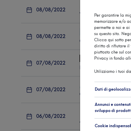
Agronline
08/08/2022
Vela, argento mondiale 
Per garantire la mig
memorizzare e/o acc
permette a noi e ai 
L'Adi
su questo sito. Nega
08/08/2022
Clicca qui sotto per
Coupe de la Jeunesse: 2
diritto di rifiutare
piuttosto che sul c
Vento e Vele
Privacy in fondo al
07/08/2022
Demurtas-Santi, argen
Utilizziamo i tuoi da
Vela Veneta
Dati di geolocalizz
07/08/2022
Campionato Mondiale 29
Annunci e contenuti
sviluppo di prodott
Press M
06/08/2022
A Barcellona Demurtas-
Cookie indispensab