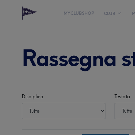
MYCLUBSHOP
CLUB
Il nostro Club
Rassegna 
Safeguarding Polic
Club degli sponsor
Tennis e Padel
FITNESS
NUOTO
Piscina
Disciplina
Testata
Palestra
Fisioterapia
Parco Estivo