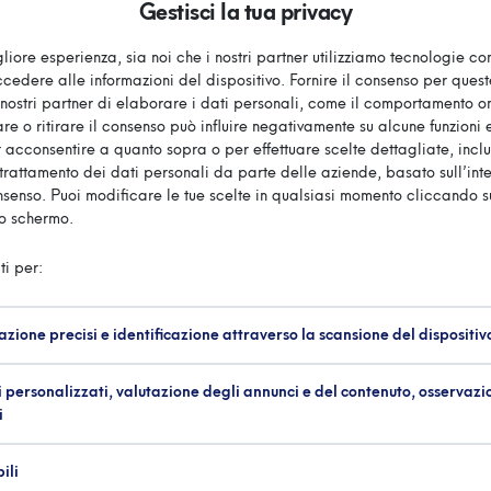
Gestisci la tua privacy
nella classe 29er nelle acque di Barcellona
liore esperienza, sia noi che i nostri partner utilizziamo tecnologie c
edere alle informazioni del dispositivo. Fornire il consenso per ques
nostri partner di elaborare i dati personali, come il comportamento onl
getto
re o ritirare il consenso può influire negativamente su alcune funzioni e
 acconsentire a quanto sopra o per effettuare scelte dettagliate, inclu
 ori per il Quattro di coppia Canottieri
 il trattamento dei dati personali da parte delle aziende, basato sull’int
onsenso. Puoi modificare le tue scelte in qualsiasi momento cliccando s
 - La Gazzetta dello Sport
lo schermo.
to al Mondiale 29er
ti per:
azione precisi e identificazione attraverso la scansione del dispositiv
er: gli azzurri Demurtas-Santi conquistano l’argento
 personalizzati, valutazione degli annunci e del contenuto, osservazi
i
are Italia
Santi si laureano vicecampioni mondiali 29er
ili