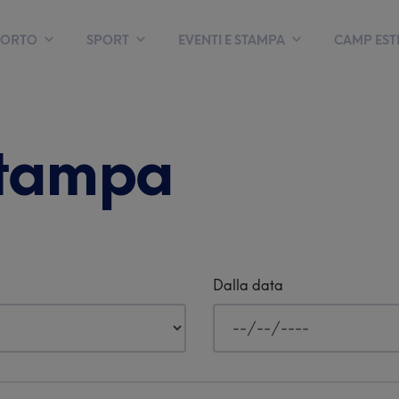
PORTO
SPORT
EVENTI E STAMPA
CAMP ESTI
I prossimi eventi
stampa
y
2° Triathlon Future
Stars Toscolano
Maderno
Domenica 6
CANOTTAGGIO
VELA
TENNIS
settembre 2026
Dalla data
61^ Trevelica
Salodiana
4 ottobre 2026