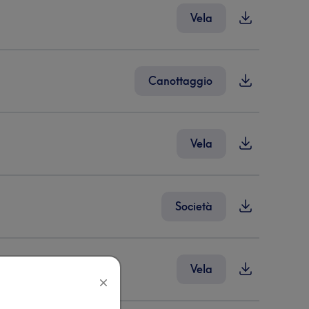
Vela
Canottaggio
Vela
Società
Vela