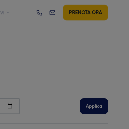
PRENOTA ORA
VI
28° Campionato
Italiano
Protagonist
PADEL
TRIATHLON
18-20 settembre
XXVII MEETING
CITTÀ DI SALÒ
Applica
Novembre 2026