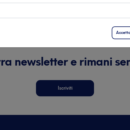
cedente
1
...
83
84
85
...
116
Succes
Accetto
ostra newsletter e rimani 
Iscriviti