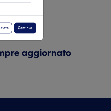
sivo
 tutto
Continua
sempre aggiornato