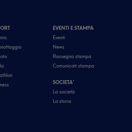
PORT
EVENTI E STAMPA
nnis
Eventi
nottaggio
News
oto
Rassegna stampa
la
Comunicati stampa
iathlon
SOCIETA'
tness
La società
La storia