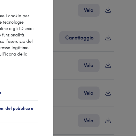
Vela
ome i cookie per
te tecnologie
ine o gli ID unici
 funzionalità.
Canottaggio
so l’esercizio del
eresse legittimo
ull’icona della
Vela
o
Vela
oni del pubblico e
Vela