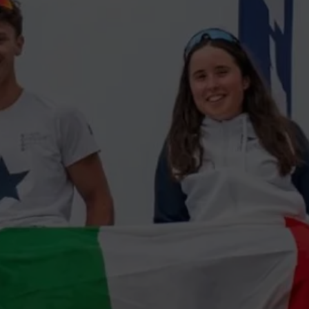
28°
Piscina
Campionato
Palestra
Italiano
Protagonist
Fisioterapia
18-20
settembre
Parco
Estivo
61^
Foresteria
Trevelica
Salodiana
Ristoranti
4 ottobre
e
2026
Bar
XXVII
MEETING
CITTÀ DI
SALÒ
Novembre
2026