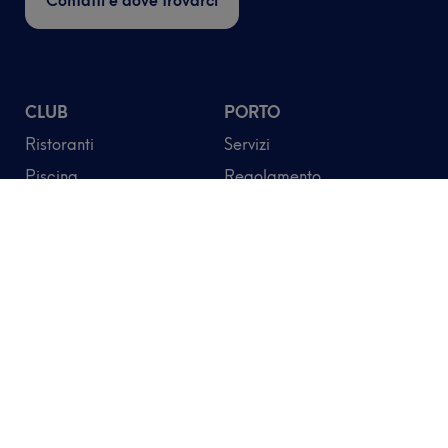
Contatti e dove trovarci
CLUB
PORTO
Ristoranti
Servizi
Piscina
Regolamento
Palestra
Posti Barca
Fisioterapia
Modulistica
Parco Estivo
UTILITA'
Lavora con noi