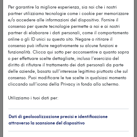
Garda Salò
sono vicecampioni italiani della classe
Per garantire la migliore esperienza, sia noi che i nostri
29er, secondi per un solo punto dietro ai
partner utilizziamo tecnologie come i cookie per memorizzare
vincitori
Giuseppe Montesano ed Enrico Coslovich
,
e/o accedere alle informazioni del dispositivo. Fornire il
portacolori del Sirena Klub N Triestino e del Circolo
consenso per queste tecnologie permette a noi e ai nostri
partner di elaborare i dati personali, come il comportamento
della Vela Muggia.
online o gli ID unici su questo sito. Negare o ritirare il
consenso può influire negativamente su alcune funzioni e
funzionalità. Clicca qui sotto per acconsentire a quanto sopra
Sul terzo gradino del podio i compagni di
o per effettuare scelte dettagliate, incluso l’esercizio del
squadra
Giulia Bartolozzi
e
Pietro Rizzi
, che pagano
diritto di rifiutare il trattamento dei dati personali da parte
qualche errore di troppo nell’interpretare il vento sul
delle aziende, basato sull’interesse legittimo piuttosto che sul
campo di regata. Un risultato forse sotto le attese del
consenso. Puoi modificare le tue scelte in qualsiasi momento
pluripremiato equipaggio gardesano, che non
cliccando sull’icona della Privacy in fondo allo schermo.
scalfisce però la valutazione di una stagione trionfale,
segnata dalla conquista del titolo europeo e dal
Utilizziamo i tuoi dati per:
mondiale di specialità.
Dati di geolocalizzazione precisi e identificazione
Nel complesso, è l’intera squadra Canottieri a fornire
attraverso la scansione del dispositivo
una prestazione maiuscola, con 8 equipaggi sui 42 al
via. La più antica società sportiva del Benaco